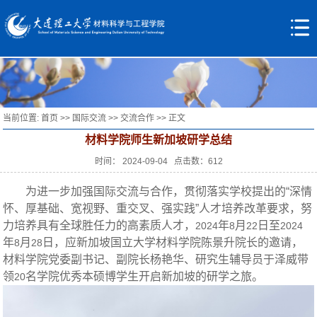
当前位置:
首页
>>
国际交流
>>
交流合作
>> 正文
材料学院师生新加坡研学总结
时间： 2024-09-04 点击数：
612
为进一步加强国际交流与合作，贯彻落实学校提出的“深情
怀、厚基础、宽视野、重交叉、强实践”人才培养改革要求，努
力培养具有全球胜任力的高素质人才，
年
月
日至
2024
8
22
2024
年
月
日，应新加坡国立大学材料学院陈景升院长的邀请，
8
28
材料学院党委副书记、副院长杨艳华、研究生辅导员于泽威带
领
名学院优秀本硕博学生开启新加坡的研学之旅。
20