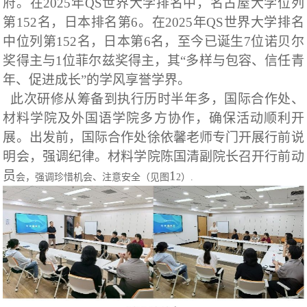
府。在
2025
年
QS
世界大学排名中，名古屋大学位列
第
152
名，日本排名第
6
。在
2025
年
QS
世界大学排名
中位列第
152
名，日本第
6
名，至今已诞生
7
位诺贝尔
奖得主与1位菲尔兹奖得主，其“多样与包容、信任青
年、促进成长”的学风享誉学界。
此次研修从筹备到执行历时半年多，国际合作处、
材料学院及外国语学院多方协作，确保活动顺利开
展。出发前，国际合作处徐依馨老师专门开展行前说
明会
，强调纪律。
材料学院陈国清副院
长召开行前动
员
1
会，强调珍惜机会、注意安全（见图
2
）.